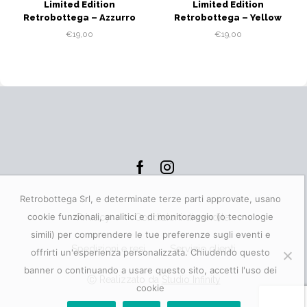
Limited Edition
Limited Edition
Retrobottega – Azzurro
Retrobottega – Yellow
€
19,00
€
19,00
Facebook
Instagram
Retrobottega Srl, e determinate terze parti approvate, usano
cookie funzionali, analitici e di monitoraggio (o tecnologie
Privacy
Condizioni di vendita
simili) per comprendere le tue preferenze sugli eventi e
Spedizioni e resi
Servizio clienti
offrirti un'esperienza personalizzata. Chiudendo questo
banner o continuando a usare questo sito, accetti l'uso dei
Ⓒ Realizzato da
Studio Infinity
cookie