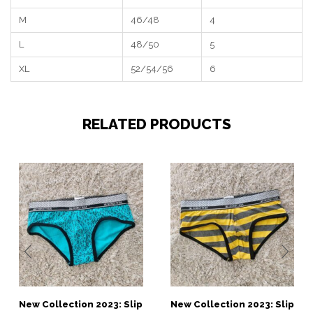
M
46/48
4
L
48/50
5
XL
52/54/56
6
RELATED PRODUCTS
New Collection 2023: Slip
New Collection 2023: Slip