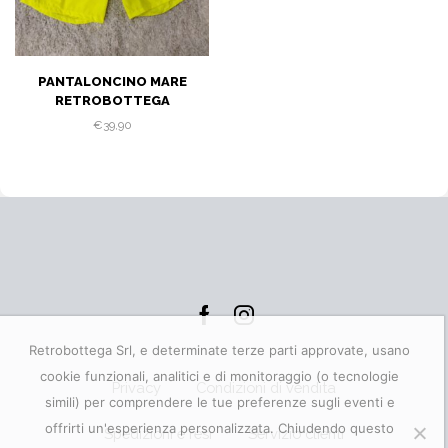
PANTALONCINO MARE
RETROBOTTEGA
€
39,90
Facebook
Instagram
Retrobottega Srl, e determinate terze parti approvate, usano
cookie funzionali, analitici e di monitoraggio (o tecnologie
Privacy
Condizioni di vendita
simili) per comprendere le tue preferenze sugli eventi e
offrirti un'esperienza personalizzata. Chiudendo questo
Spedizioni e resi
Servizio clienti