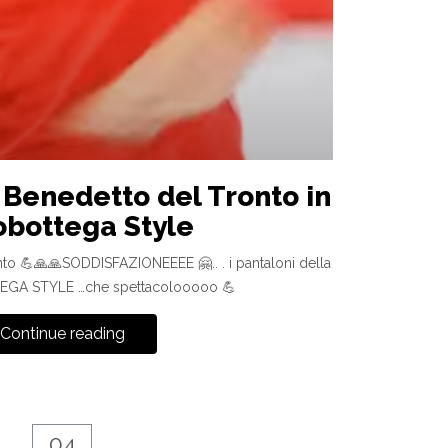
 Benedetto del Tronto in
obottega Style
to 💪🙏🙏SODDISFAZIONEEEE 🤗.. . i pantaloni della
EGA STYLE …che spettacolooooo 💪
Continue reading
04