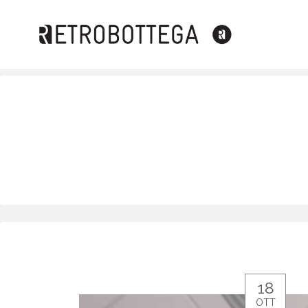
18
OTT