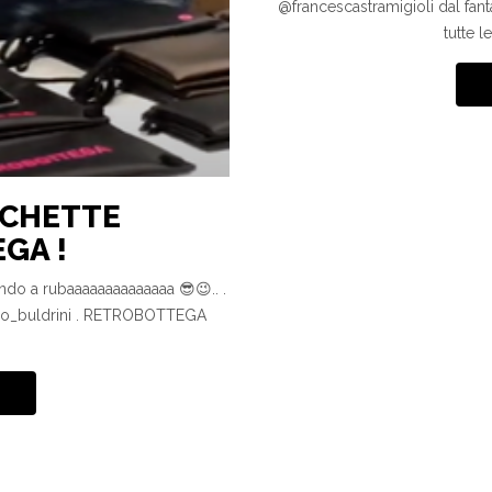
@francescastramigioli dal 
tutte l
POCHETTE
GA !
 a rubaaaaaaaaaaaaaa 😎😉.. .
ico_buldrini . RETROBOTTEGA
g