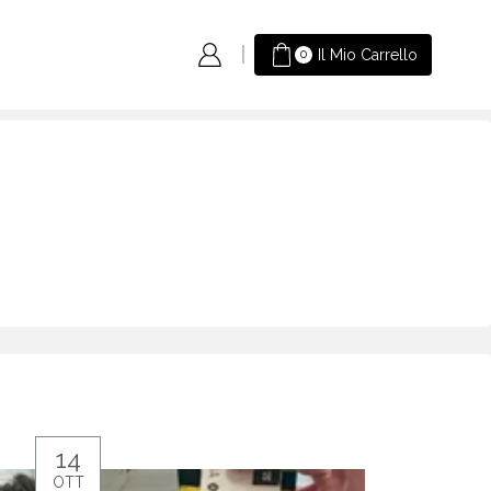
Il Mio Carrello
0
14
OTT