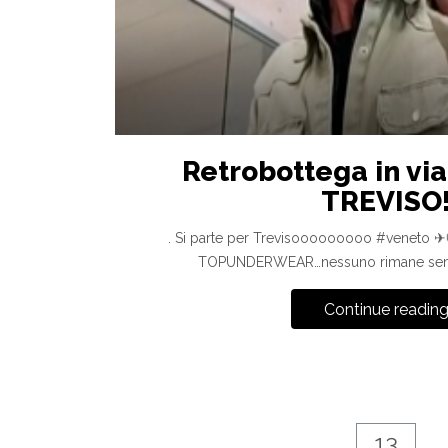
Retrobottega in vi
TREVISO
. Si parte per Trevisooooooooo #veneto
TOPUNDERWEAR…nessuno rimane sen
Continue readin
13