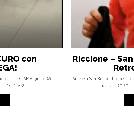
ICURO con
Riccione – San
EGA!
Retr
ndossi il PIGIAMA giusto 😜… .
Anche a San Benedetto del Tron
LE TOPCLASS
tuta RETROBOTT
g