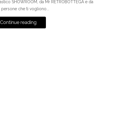
fantastico SHOWROOM, da Mr RETROBOTTEGA e da
e persone che ti vogliono...
Continue reading