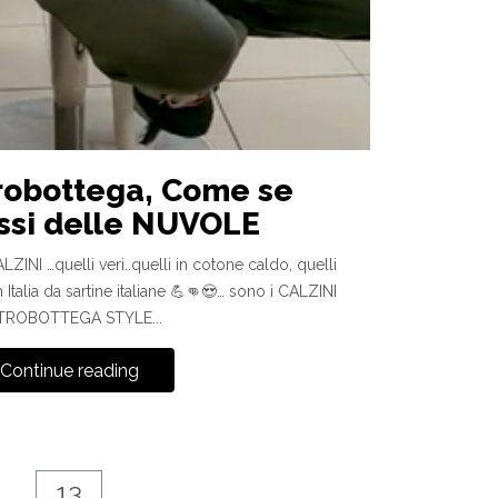
robottega, Come se
ssi delle NUVOLE
LZINI …quelli veri..quelli in cotone caldo, quelli
n Italia da sartine italiane 💪👊😍… sono i CALZINI
TROBOTTEGA STYLE...
Continue reading
13