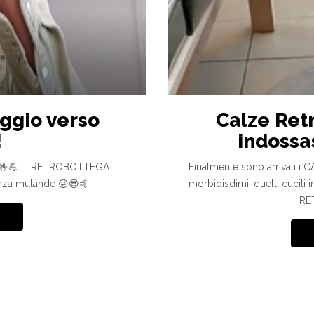
aggio verso
Calze Ret
!
indossa
 ✈🤟💪… . RETROBOTTEGA
Finalmente sono arrivati i CA
za mutande 😜😎🤙
morbidisdimi, quelli cuciti i
RE
g