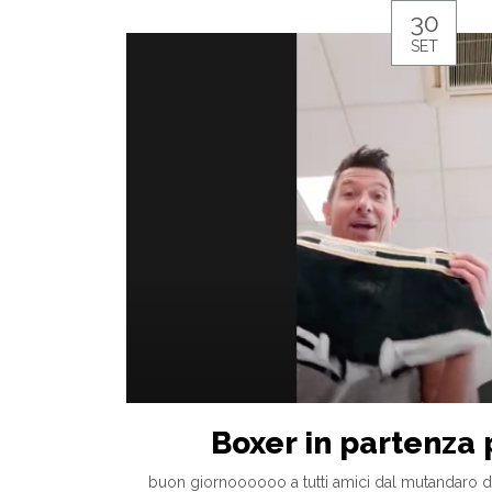
30
SET
Boxer in partenza 
buon giornoooooo a tutti amici dal mutandaro d’It