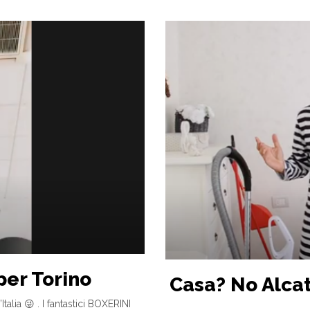
per Torino
Casa? No Alcat
alia 😜 . I fantastici BOXERINI