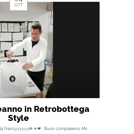
OTT
anno in Retrobottega
Style
lla Francyyyyyy🤟👊❤ . Buon compleanno Ms